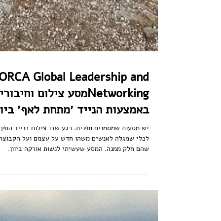
ORCA Global Leadership and
Networkingמסע צילום וחיבור
באמצעות הנייד ׳מתחת לאף׳ ביוו
יש מסעות שמסמנים תפנית. רגע שבו צילום בנייד הופך
לכלי שמגלה לאנשים משהו חדש על עצמם ועל הקבוצה
שהם חלק ממנה. המסע שעשיתי לנשות אורקה ביוון.
בשיתוף החברה הגאוגרפית ובהובלתה המקצועית של
אורלי פינקלמן. היה בדיוק כזה. אורלי כרמון. מנכ״לית
ומייסדת קבוצת אורקה. כתבה אחרי המסע: ״יש נשים