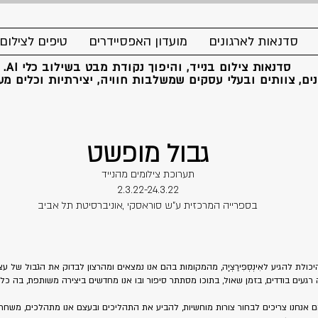
סדנאות לארגונים
מועדון האפסיידרים
טיפים לצילום
סדנאות צילום בנייד, והיפוך נקודת מבט בשילוב כלי AI.
ים, צוותים ובעלי עסקים שמשלבות חוויה, יצירתיות וכלים מעש
גבול מופשט
תערוכת צילומים מהנייד
2.3.22-24.3.22
בספרייה‭ ‬המרכזית‭ ‬ע"ש‭ ‬סוראסקי‭, ‬אוניברסיטת‭ ‬תל‭ ‬אביב
כולת להגיע לאִינְסְפִּירַצְיָה, מהמקומות בהם אנו נמצאים ומהרצון לבדוק את הגבול של 
 רגעים בודדים, בזמן שאול, בתוכו מסתתר סיפור ובו אנו מחדשים ביצירה משותפת, בה כל
ם אנחנו צריכים לבחור צורות מוחשיות, להביע את התהליכים ובעצם אנו מתהלכים, משחר