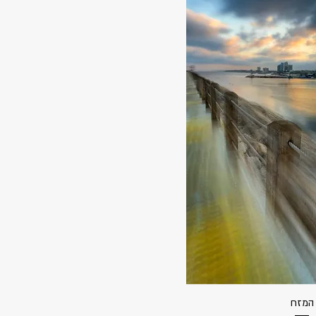
המזח
גה מהירה