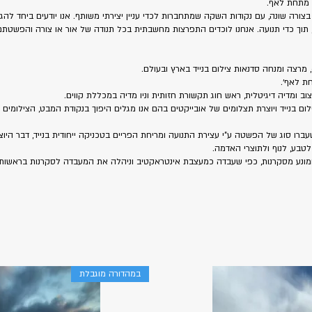
 מתחת לאף.
צורה שונה, עם נקודות השקה שמתחברות לכדי עניין יצירתי משותף. אנו יודעים ביחד להגיע
וך כדי תנועה. אנחנו לוכדים התפרצות מחשבתית בכל תנודה של אור או צורה והפשטתם -
ת לאף׳.
 ומדיה דיגיטלית, ראש חוג תקשורת חזותית וניו מדיה במכללת קווים.
 בנייד ויוצרת תצלומים של אובייקטים בהם אנו מגלים היפוך בנקודת המבט, הצילומים 
ברו סוג של הפשטה ע"י עצירת התנועה ומריחת הפריים בטכניקה ייחודית בנייד, דבר היוצ
טבע, לנוף ולתוצרי האדמה.
ומונע מסקרנות, כפי שעבדה כמעצבת אינטראקטיב וניהלה את המעבדה לסקרנות בראשות פרו
במהדורה מוגבלת