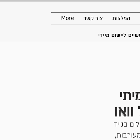
המלצות
צור קשר
More
יים ליישום מיידי
יתי
וואו
ום בנייד
מעורבות,