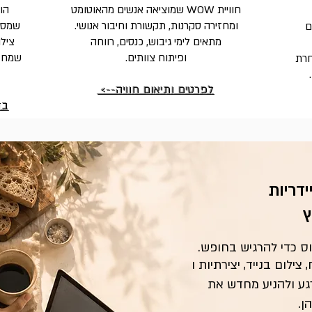
חוויית WOW שמוציאה אנשים מהאוטומט
הופ
ומחזירה סקרנות, תקשורת וחיבור אנושי.
שמספר
ם
מתאים לימי גיבוש, כנסים, רווחה
ופיתוח צוותים.
שמחזק
שיבה אחרת
לפרטים ותיאום חוויה-->
בד
ידריות
ילום בנייד, יצירתיות ו
רגע ולהניע מחדש את
ן.