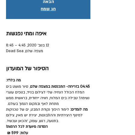
הבאה
חג שמח
איפה ומתי נפגשות
12 בנוב׳ 2020, 4:45 – 8:45
מצפה שלם, Dead Sea
הסיפור של המועדון
מה בלו״ז:
04:45 בזריחה- התכנסות במצפה שלם
, סיור מושט בים
המלח הכולל הנחיה שלי לצילום בנייד, בנופים עוצרי
נשימה! טבילה בים המלוח, חוויה ייחודית, בראשית ממש
מתחת לאף ובמקום הנמוך בעולם.
מה לומדים:
לימוד היפוך נקודת המבט, ים של טכניקות
למינוף היצירתיות וההתבוננות, יצירת יש מאין, צילום
בתנועה, רגש, עומק, ׳והכאן ועכשיו׳.
הסדנה מיועדת לכל הרמות!
עלות: 599 ₪