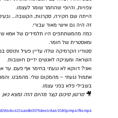
צפויות, והיופי שהחמר שומר לעצמו.
הייתה שם חקירה, סקרנות, הקשבה… ובעיקר
זה היה גם אישי מאוד עבורי.
ומאסטרית של חומר.
סטודיו הקרמיקה שלה עדיין פעיל ותוסס במו
השראה ומעניקה לאנשים ידיים חושבות.
ואני? דווקא לא נגעתי בחימר אף פעם. עד את
אתמול נגעתי – מהמקום שלי. מהמבט. והמפגש
בשבילי פלא בפני עצמו.
🎥 
סרטון סיכום קצר מהיום הזה נמצא כאן
316d286cbc4214a6db0075dee1c8a6/1080p/mp4/file.mp4