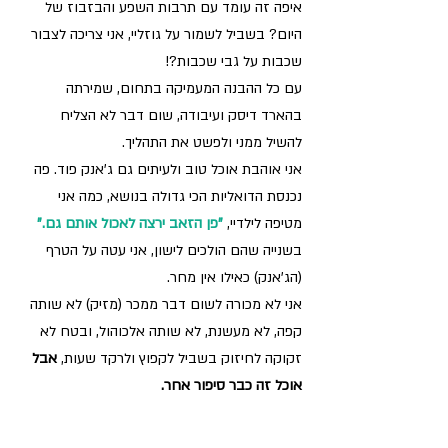
איפה זה עומד עם תרבות השפע והבזבוז של 
היום? בשביל לשמור על גוזליי, אני צריכה לצבור 
שכבות על גבי שכבות?!
עם כל ההבנה המעמיקה בתחום, שמירתה 
בהארד דיסק ועיבודה, שום דבר לא הצליח 
להשיל ממני ולפשט את התהליך.
אני אוהבת אוכל טוב ולעיתים גם ג'אנק פוד. פה 
נכנסת הדואליות הכי גדולה בנושא, כמה אני 
מטיפה לילדיי, 
"פן הזאב ירצה לאכול אותם גם."
בשנייה שהם הולכים לישון, אני עטה על הטרף 
(הג'אנק) כאילו אין מחר.
אני לא מכורה לשום דבר ממכר (מזיק) לא שותה 
קפה, לא מעשנת, לא שותה אלכוהול, ובטח לא 
זקוקה לחיזוק בשביל לקפוץ ולרקד שעות, 
אבל 
אוכל זה כבר סיפור אחר.