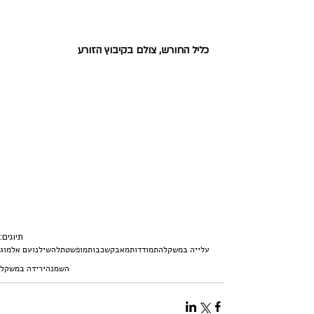
 כליל החורש, צולם בקיבוץ הזורע
תיוגים:
עלייה במשקל
התמודדות
מאבק
שכבות
מופשטת
להשיל
נועם אלמוג
השמנה
ירידה במשקל