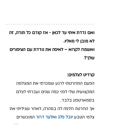
ואם נדדת איתי עד לכאן - אז קודם כל תודה, זה 
לא מובן לי מאליו.
ואשמח לקרוא – לאיפה את נודדת עם הציפורים 
שלך?
קרדיט לצלמים:
הפעם התחרטתי לרגע שמכרתי את המצלמה 
המקצועית שלי לפני כמה שנים ועברתי לצלם 
בסמארטפון בלבד. 
אך החרטה חלפה לה במהרה, לאחר שגיליתי את 
צלמי הטבע 
יובל פלג
 ו
אלעד דרור
 המוכשרים 
ביותר, שאומנם הכרתי אותם מהמושב, אך ללא 
הפייס והאינסטוש- לעולם לא הייתי מגלה את 