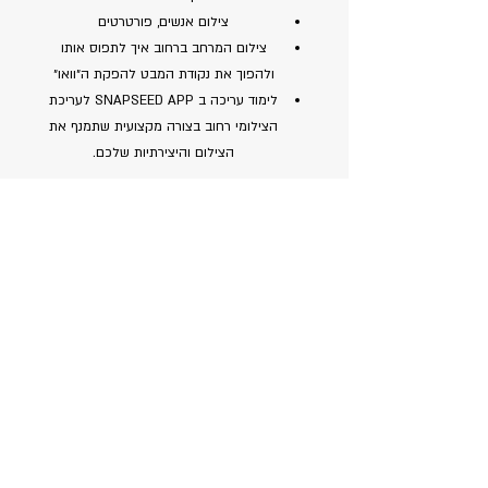
צילום אנשים, פורטרטים
צילום המרחב ברחוב איך לתפוס אותו
ולהפוך את נקודת המבט להפקת ה״וואו״
לימוד עריכה ב SNAPSEED APP לעריכת
הצילומי רחוב בצורה מקצועית שתמנף את
הצילום והיצירתיות שלכם.
למי מיועד הקורס:
לאוהבי הצילום בנייד שרוצים להתמקצע
וללמוד כיצד לגשת לצילום אורבני ורחובות
באמצעות עדשת הנייד.
למי שרוצה למנף את היכולות והצילומים
שלו גם בעריכה וטכניקות שונות להיפוך
נקודת המבט והגברת היצירתיות בקלות
ופשטות
מיועד לכל סוגי הניידים והרמות