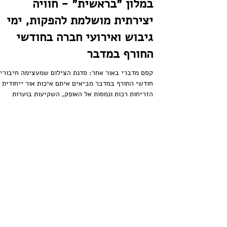
סדנת צילום בסמארטפון וחיבור
במלון ״בראשית״ - חוויה
יצירתית מושלמת להפקות, ימי
גיבוש ואירועי חברה בחודשי
החורף במדבר
קסם מדברי באור אחר: סדנת הצילום שמעצימה חיבורי
חודשי החורף במדבר מביאים איתם איכות אור ייחודית .
הזריחות רכות ונמסות אל האופק, השקיעות בוערות
בצבעים עמוקים, ובין לבין – מתרחש מחזה של אור וצל
שכל מפיק/ת אירועים יודע/ת לזהות כהזדמנות בלתי
רגילה. בתוך הקסם הזה, התקיימה לאחרונה סדנת הציל
הנייד "מתחת לאף" במלון בראשית. חברת in
להעביר חוויה יצירתית ומחברת לעובדיהם ולבני זוגם.
ניתוק, רוגע וחיבור מחדש 70 משתתפים הגיעו ליומיים
של ניתוק, רוגע ופינוקים. לצד שלל האפשרויות