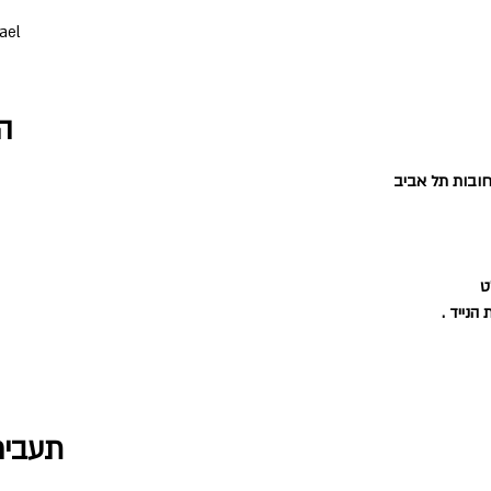
rael
ה
חובות תל אביב
ט 
הנייד .
תעביר