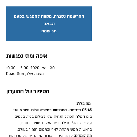
ההרשמה נסגרה, מקווה להפגש בפעם
הבאה
חג שמח
איפה ומתי נפגשות
30 במאי 2020, 5:00 – 10:00
מצפה שלם, Dead Sea
הסיפור של המועדון
מה בלו״ז:
05:45 בזריחה- התכנסות במצפה שלם
, סיור מושט 
בים המלח הכולל הנחיה שלי לצילום בנייד, בנופים 
עוצרי נשימה! טבילה בים המלוח, חוויה ייחודית, 
בראשית ממש מתחת לאף ובמקום הנמוך בעולם. 
מה לומדים:
 לימוד היפוך נקודת המבט, ים של טכניקות 