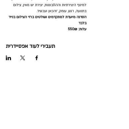
למינוף היצירתיות וההתבוננות, יצירת יש מאין, צילום 
בתנועה, רגש, עומק, ׳והכאן ועכשיו׳.
הסדנה מיועדת למתקדמים ושולטים ברזי הצילום בנייד 
בלבד
עלות: 550₪
תעבירי לעוד אפסיידרית