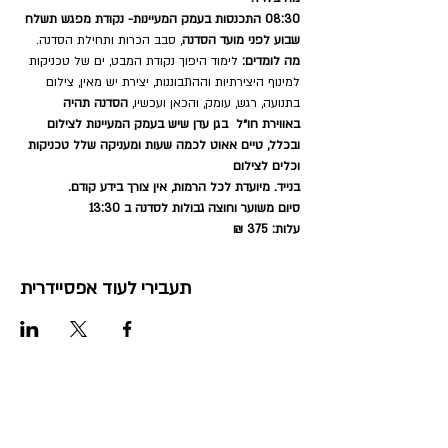
08:30 התכנסות בעמק המעיינות- נקודת מפגש תשלח 
שבוע לפני מועד הסדנה
, סבב הכרות ותחילת הסדנה.
מה לומדים:
 לימוד היפוך נקודת המבט, ים של טכניקות 
למינוף היצירתיות וההתבוננות, יצירת יש מאין, צילום 
בתנועה, רגש, עומק, והכאן ועכשיו, 
הסדנה תהיה 
באווירת חו״ל  בגן עדן שיש בעמק המעיינות לצילום 
ובכלל, טיים אאוט לכמה שעות ומעניקה שלל טכניקות 
וכלים לצילום 
בנייד. מיועדת לכל הרמות, אין צורך בידע קודם.
סיום משוער וחוצה גבולות לסדנה ב 13:30
עלות: 375 ₪
תעבירי לעוד אפסיידרית