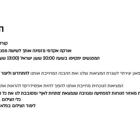
ה
קורס
אורקה אקדמי מזמינה אותך לשישה מפגשי
המפגשים יתקיימו בשעה 20:00 שעון ישראל (13:00 שעון ניו יורק, 10:00 שעון לוס אנג׳לס)
און יצירתי׳ לשגרת המציאות שלנו ואת ההבנה המחייבת אותנו
להתחדש וליצור ׳
המציאות הנוכחית מחייבת אותנו להפוך להיות אפסיידרים! להראות את 
ות מאזור הנוחות למפתיעה ומגניבה שנמצאת ׳מתחת לאף׳ ומסובבת לנו את כל
כלי הצילום ב
לימוד הצילום בפלא ל
להפעיל את פלא
היצירתיות להעביר מ off ל on
,לאתר את הערך הייחודי שלה, ו
למיתוג האישי, בשיטות וטכניקות ציל