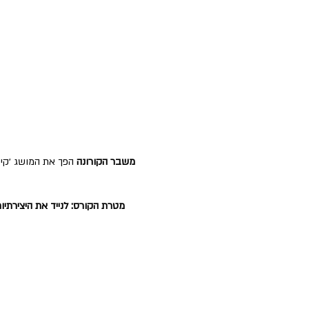
משבר הקורונה
הפך את המושג ׳קיפ
מטרת הקורס: לנייד את היצירתי
הקורס מתאים לכל מי
שרוצה 