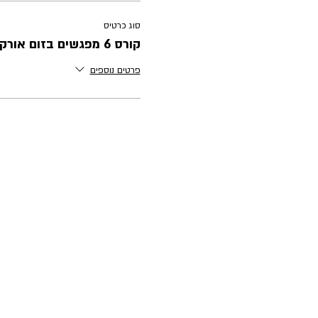
בעלת המותג ׳מתחת לאף
סוג כרטיס
קורס 6 מפגשים בזום אורקה אקדמי
פרטים נוספים