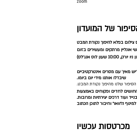
zoom
סיפור של המועדון
 צילום בפלא להיפוך נקודת המבט
 אונליין מרתקים ומעשירים בזום
יש מאין׳ עם מסרים אינטרקטיביים
שיבדלו אותנו מידי יום ביומו.
הסיפור שלנו מהיפוך נקודת המבט.
 החושים לחדים ופקוחים באמצעות
נייד ועוד דרכים יצירתיות ומרובות.
מינוף ה״וואו״ וחיבור לתוכן הכתוב
ליצור בעצמה את הויזו׳אל שמתאים
ום בנייד+ עריכה, נגישות ומהירות.
מכרטסות עכשיו
מנחת הקורס - נתלי תמיר,