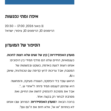
איפה ומתי נפגשות
11 באוג׳ 2026, 17:00 – 20:30
הרימונים 10, הרימונים 10, ציפורי, ישראל
הסיפור של המועדון
מועדון האפסיידריות | קיץ של נשים שלא רוצות לחכות.
כעצמאיות, החיים שלנו הם מרדף תמידי בין היפוכים: 
אנחנו רוצות לגעת באדמה, בשקט ובפשטות של 
המטבח, אבל צריכות לרוץ קדימה עם טכנולוגיה, שיווק 
ו-AI. 
הראש עובד בלי הפסקה, השגרה מעיקה, והתחושה 
היא שהזמן לעצמנו תמיד נדחה ל"אחרי ש...".
אבל את מסרבת להפסיק לחוות את החיים, ואת 
מסרבת לבחור רק בקצה אחד.
ברוכה הבאה ל
מועדון האפסיידריות
: המרחב שבו אנחנו 
לא בוחרות "או או", אלא חיות את ה"גם וגם". 