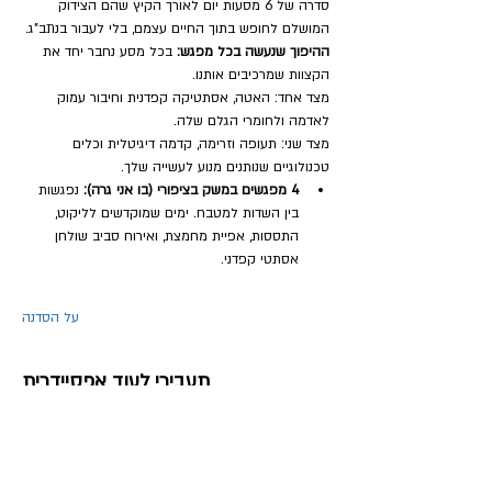
סדרה של 6 מסעות יום לאורך הקיץ שהם הצידוק 
המושלם לחופש בתוך החיים עצמם, בלי לעבור בנתב"ג.
ההיפוך שנעשה בכל מפגש:
 בכל מסע נחבר יחד את 
הקצוות שמרכיבים אותנו. 
מצד אחד: האטה, אסתטיקה קפדנית וחיבור עמוק 
לאדמה ולחומרי הגלם שלה. 
מצד שני: תעופה וזרימה, קדמה דיגיטלית וכלים 
טכנולוגיים שנותנים מנוע לעשייה שלך.
4 מפגשים במשק בציפורי (בו אני גרה):
 נפגשות 
בין השדות למטבח. ימים שמוקדשים לליקוט, 
התססות, אפיית מחמצת, ואירוח סביב שולחן 
אסתטי קפדני.
על הסדנה
תעבירי לעוד אפסיידרית