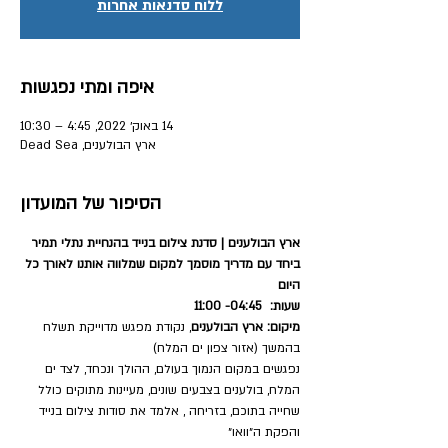
ללוח סדנאות אחרות
איפה ומתי נפגשות
14 באוק׳ 2022, 4:45 – 10:30
ארץ הבולענים, Dead Sea
הסיפור של המועדון
ארץ הבולענים | סדנת צילום בנייד בהנחיית נתלי תמיר 
ביחד עם מדריך מוסמך למקום שמלווה אותנו לאורך כל 
היום
שעות:  04:45- 11:00
מיקום: ארץ הבולענים
, נקודת מפגש מדוייקת תשלח 
בהמשך (אזור צפון ים המלח)
נפגשים במקום הנמוך בעולם, ההולך ונכחד, לצד ים 
המלח, בולענים בצבעים שונים, מעיינות מתוקים כולל 
שחייה בתוכם, בזריחה , אלמד את סודות צילום בנייד 
והפקת ה״וואו״ 