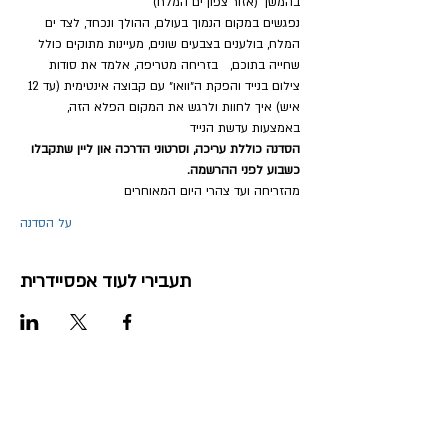
בהמשך (אזור צפון ים המלח)
נפגשים במקום הנמוך בעולם, ההולך ונכחד, לצד ים 
המלח, בולענים בצבעים שונים, מעיינות מתוקים כולל 
שחייה בתוכם,   בזריחה מטריפה, אלמד את סודות 
צילום בנייד והפקת ה״וואו״ עם קבוצה אינטימית (עד 12 
איש) איך לחוות ולרגש את המקום הפלא הזה, 
באמצעות עדשת הנייד
הסדנה כוללת עריכה, וסרטוני הדרכה און ליין שתקבלו 
כשבוע לפני ההרשמה.
מהזריחה ועד צהרי היום המאוחרים
על הסדנה
תעבירי לעוד אפסיידרית