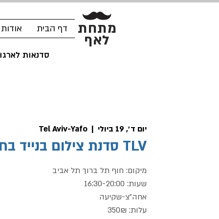
מתחת
דף הבית
אודות
לאף
סדנאות לארגונ
יום ד׳, 19 ביולי
  |  
Tel Aviv-Yafo
TLV סדנת צילום בנייד בחוף ים