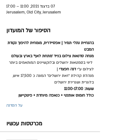
07 בדצמ׳ 2021, 11:00 – 17:00
Jerusalem, Old City, Jerusalem
הסיפור של המועדון
בהנחיית נתלי תמיר | אפסיידרית, מומחית להיפוך נקודת 
המבט
מנחה סדנאות צילום בנייד ׳מתחת לאף׳ בארץ ובעולם
 ליווי בסמטאות ירושלים ובלוקשיינים המותאמים ביותר 
לצילום ע״י 
דנה חפצדי
 | 
מנהלת קהילת ״זאת ירושלים״ המונה כ 17,500 איש, 
בלוגרית ושגרירת ירושלים 
שעות: 11:00-17:00 
כולל חומוס אותנטי + כנאפה מיוחדת + פינוקיישן
על הסדנה
מכרטסות עכשיו